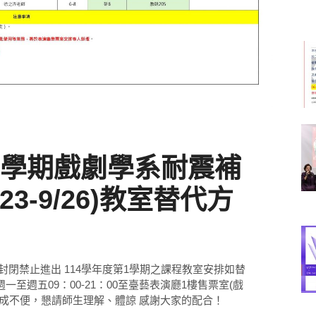
第1學期戲劇學系耐震補
23-9/26)教室替代方
6)全館封閉禁止進出 114學年度第1學期之課程教室安排如替
至週五09：00-21：00至臺藝表演廳1樓售票室(戲
造成不便，懇請師生理解、體諒 感謝大家的配合！