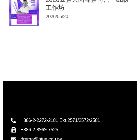
工作坊
2026/05/20
+886-2-2272-2181 Ext.2571/2572/2581
+886-2-8969-7525
drama@ntua.edu.tw