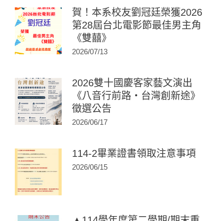
賀！本系校友劉冠廷榮獲2026
第28屆台北電影節最佳男主角
《雙囍》
2026/07/13
2026雙十國慶客家藝文演出
《八音行前路・台灣創新途》
徵選公告
2026/06/17
114-2畢業證書領取注意事項
2026/06/15
▲114學年度第二學期/期末重