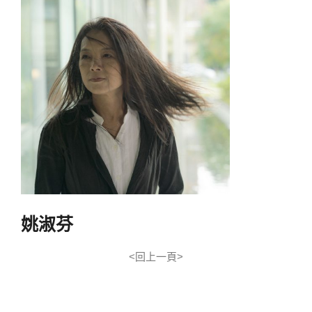
姚淑芬
<回上一頁>